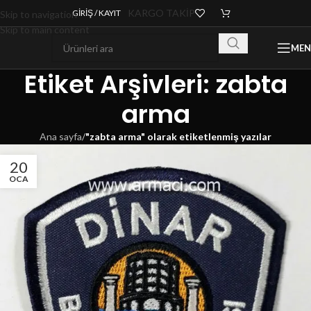
KARGO TAKİP
GIRIŞ / KAYIT
Skip to navigation
Skip to main content
ME
Etiket Arşivleri: zabta
arma
Ana sayfa
/
"zabta arma" olarak etiketlenmiş yazılar
20
OCA