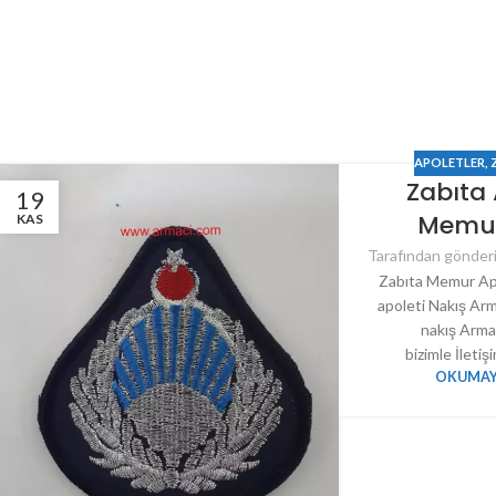
APOLETLER
,
Zabıta 
19
Memur
KAS
Tarafından gönderi
Zabıta Memur Ap
apoleti Nakış Ar
nakış Arma
bizimle İletiş
OKUMAY