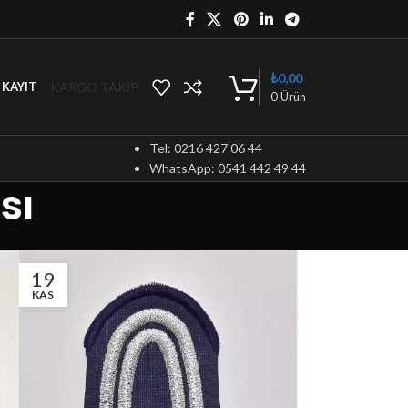
₺
0,00
KARGO TAKİP
/ KAYIT
0
Ürün
Tel: 0216 427 06 44
WhatsApp: 0541 442 49 44
sı
19
KAS