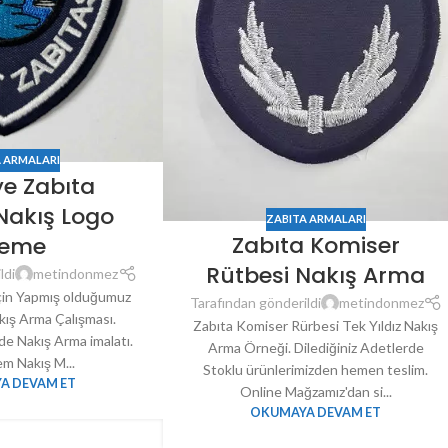
A ARMALARI
ye Zabıta
Nakış Logo
ZABITA ARMALARI
Zabıta Komiser
leme
Rütbesi Nakış Arma
ldi
metindonmez
için Yapmış olduğumuz
Tarafından gönderildi
metindonmez
kış Arma Çalışması.
Zabıta Komiser Rürbesi Tek Yıldız Nakış
rde Nakış Arma imalatı.
Arma Örneği. Dilediğiniz Adetlerde
em Nakış M...
Stoklu ürünlerimizden hemen teslim.
A DEVAM ET
Online Mağzamız'dan si...
OKUMAYA DEVAM ET