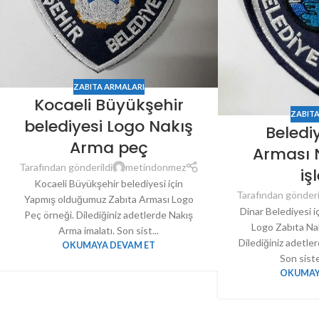
ZABITA ARMALARI
Kocaeli Büyükşehir
ZABIT
belediyesi Logo Nakış
Beledi
Arma peç
Arması 
Tarafından gönderildi
metindonmez
iş
Kocaeli Büyükşehir belediyesi için
Tarafından gönderi
Yapmış olduğumuz Zabıta Arması Logo
Dinar Belediyesi 
Peç örneği. Dilediğiniz adetlerde Nakış
Logo Zabıta Na
Arma imalatı. Son sist...
Dilediğiniz adetle
OKUMAYA DEVAM ET
Son sist
OKUMAY