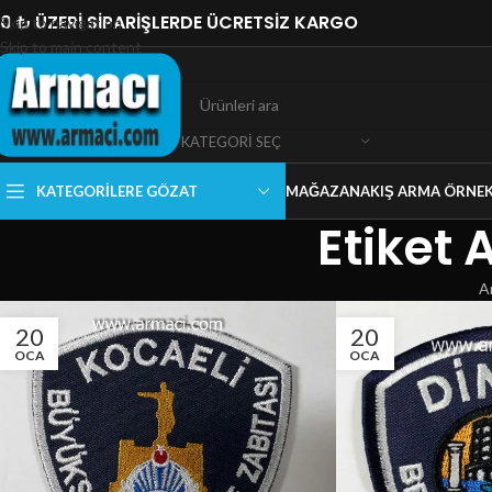
0 ₺ ÜZERİ SİPARİŞLERDE ÜCRETSİZ KARGO
Skip to navigation
Skip to main content
KATEGORI SEÇ
KATEGORILERE GÖZAT
MAĞAZA
NAKIŞ ARMA ÖRNEK
Etiket 
A
20
20
OCA
OCA