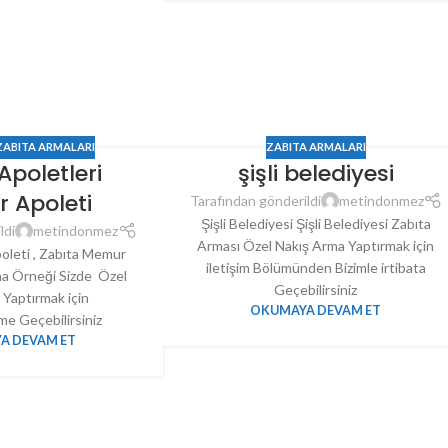
ZABITA ARMALARI
ZABITA ARMALARI
Apoletleri
şişli belediyesi
 Apoleti
Tarafından gönderildi
metindonmez
Şişli Belediyesi Şişli Belediyesi Zabıta
ldi
metindonmez
Arması Özel Nakış Arma Yaptırmak için
oleti , Zabıta Memur
iletişim Bölümünden Bizimle irtibata
ma Örneği Sizde Özel
Geçebilirsiniz
 Yaptırmak için
OKUMAYA DEVAM ET
ime Geçebilirsiniz
A DEVAM ET