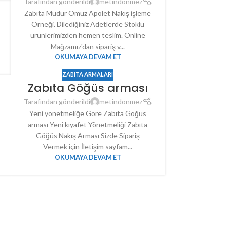
Tarafından gönderildi
metindonmez
Zabıta Müdür Omuz Apolet Nakış işleme
Örneği. Dilediğiniz Adetlerde Stoklu
ürünlerimizden hemen teslim. Online
Mağzamız'dan sipariş v...
OKUMAYA DEVAM ET
ZABITA ARMALARI
Zabıta Göğüs arması
Tarafından gönderildi
metindonmez
Yeni yönetmeliğe Göre Zabıta Göğüs
arması Yeni kıyafet Yönetmeliği Zabıta
Göğüs Nakış Arması Sizde Sipariş
Vermek için İletişim sayfam...
OKUMAYA DEVAM ET