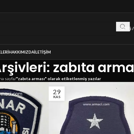
GIRIŞ 
LERI
HAKKIMIZDA
İLETIŞIM
Arşivleri: zabıta arma
na sayfa
/
"zabıta arması" olarak etiketlenmiş yazılar
29
KAS