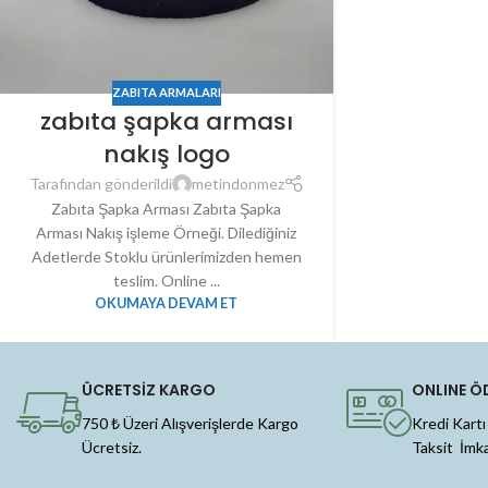
ZABITA ARMALARI
zabıta şapka arması
nakış logo
Tarafından gönderildi
metindonmez
Zabıta Şapka Arması Zabıta Şapka
Arması Nakış işleme Örneği. Dilediğiniz
Adetlerde Stoklu ürünlerimizden hemen
teslim. Online ...
OKUMAYA DEVAM ET
ÜCRETSİZ KARGO
ONLINE Ö
750 ₺ Üzeri Alışverişlerde Kargo
Kredi Kartı
Ücretsiz.
Taksit İmk