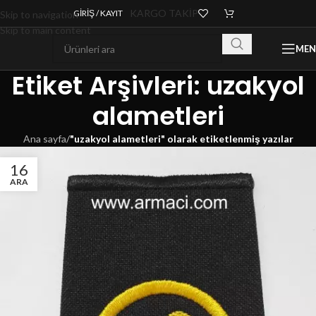
KARGO TAKİP
GIRIŞ / KAYIT
Skip to navigation
Skip to main content
ME
Etiket Arşivleri: uzakyol
alametleri
Ana sayfa
/
"uzakyol alametleri" olarak etiketlenmiş yazılar
16
ARA