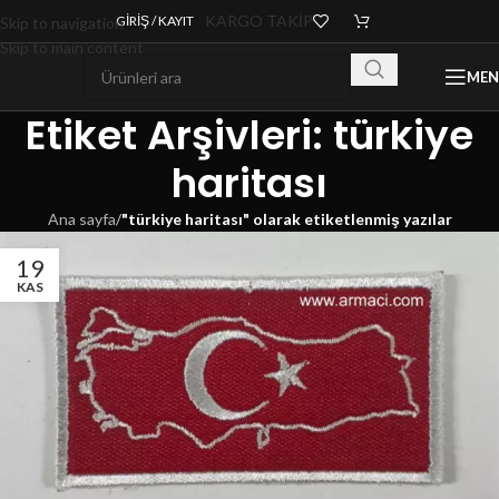
KARGO TAKİP
GIRIŞ / KAYIT
Skip to navigation
Skip to main content
ME
Etiket Arşivleri: türkiye
haritası
Ana sayfa
/
"türkiye haritası" olarak etiketlenmiş yazılar
19
KAS