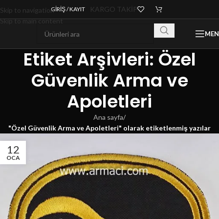
KARGO TAKİP
GIRIŞ / KAYIT
Skip to navigation
Skip to main content
ME
Etiket Arşivleri: Özel
Güvenlik Arma ve
Apoletleri
Ana sayfa
/
"Özel Güvenlik Arma ve Apoletleri" olarak etiketlenmiş yazılar
12
OCA