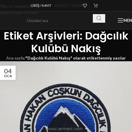
KARGO TAKİP
GIRIŞ / KAYIT
Skip to navigation
Skip to main content
ME
Etiket Arşivleri: Dağcılık
Kulübü Nakış
Ana sayfa
/
"Dağcılık Kulübü Nakış" olarak etiketlenmiş yazılar
04
OCA