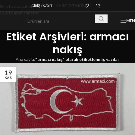
KARGO TAKİP
GIRIŞ / KAYIT
Skip to navigation
Skip to main content
ME
Etiket Arşivleri: armacı
nakış
Ana sayfa
/
"armacı nakış" olarak etiketlenmiş yazılar
19
KAS