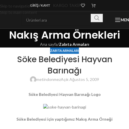
KARGO TAKİP
GIRIŞ / KAYIT
Skip to navigation
Skip to main content
ME
Nakış Arma Örnekleri
Ana sayfa
/
Zabıta Armaları
ZABITA ARMALARI
Söke Belediyesi Hayvan
Barınağı
metindonmez
Açık Ağustos 5, 2009
Söke Belediyesi Hayvan Barınağı Logo
Söke Belediyesi için yaptığımız Nakış Arma Örneği