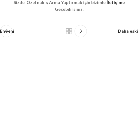
Sizde Özel nakış Arma Yaptırmak için bizimle
İletişime
Geçebilirsiniz.
En yeni
Daha eski