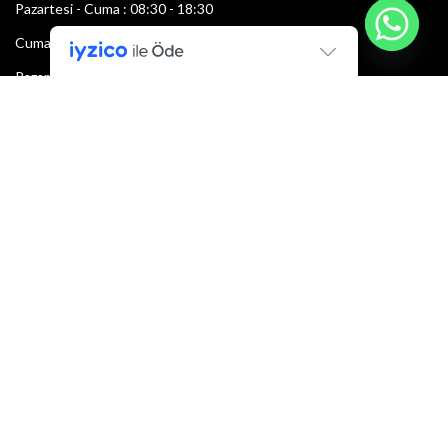
Pazartesi - Cuma : 08:30 - 18:30
Cumartesi : 08:30 - 13:00
Pazar: Kapalı
Bültenimize Şimdi Katılın
İlk bilen sen ol.
Bültene bugün kaydolun
E-mail adresi: