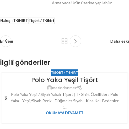
Arma yada Ürün üzerine yapılabilir.
Nakışlı T-SHIRT
Tişört / T-Shirt
En yeni
Daha eski
İlgili gönderiler
TIŞÖRT / T-SHIRT
Polo Yaka Yeşil Tişört
metindonmez
Polo Yaka Yeşil / Siyah Yakalı Tişört | T- Shirt Özellikler : Polo
Yaka - Yeşil/Siyah Renk - Düğmeler Siyah - Kısa Kol. Bedenler
:...
OKUMAYA DEVAM ET