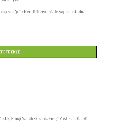
 Nakış sıklığı ile Kendi Bünyemizde yapılmaktadır.
EPETE EKLE
Yastık
,
Emoji Yastık Gözlük
,
Emoji Yastıklar
,
Kalpli