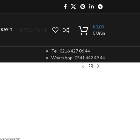
₺
0,00
KARGO TAKİP
/ KAYIT
0
Ürün
Tel: 0216 427 06 44
WhatsApp: 0541 442 49 44
yapılmıştır.