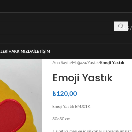
GIRIŞ 
LERI
HAKKIMIZDA
İLETIŞIM
Ana Sayfa
/
Mağaza
/
Yastık
/
Emoji Yastık
Emoji Yastık
₺
120,00
Emoji Yastık EMJ01K
30×30 cm
1 sınıf Kumaş ve iç silikon kullanılarak imalat 