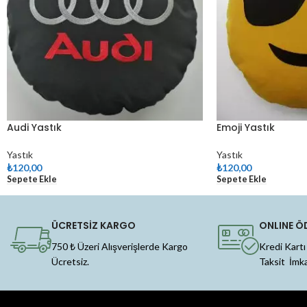
Audi Yastık
Emoji Yastık
Yastık
Yastık
₺
120,00
₺
120,00
Sepete Ekle
Sepete Ekle
ÜCRETSİZ KARGO
ONLINE Ö
750 ₺ Üzeri Alışverişlerde Kargo
Kredi Kartı
Ücretsiz.
Taksit İmk