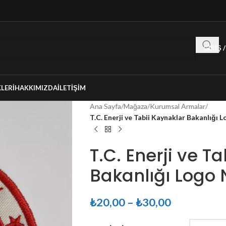
GIRIŞ 
LERI
HAKKIMIZDA
İLETIŞIM
Ana Sayfa
/
Mağaza
/
Kurumsal Armalar
/
T.C. Enerji ve Tabii Kaynaklar Bakanlığı
T.C. Enerji ve T
Bakanlığı Logo
₺
20,00
–
₺
30,00