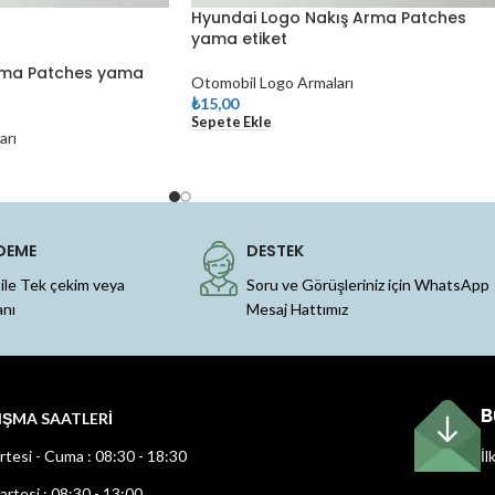
Hyundai Logo Nakış Arma Patches
yama etiket
Arma Patches yama
Otomobil Logo Armaları
₺
15,00
Sepete Ekle
arı
DEME
DESTEK
 ile Tek çekim veya
Soru ve Görüşleriniz için WhatsApp
anı
Mesaj Hattımız
B
IŞMA SAATLERİ
rtesi - Cuma : 08:30 - 18:30
İl
rtesi : 08:30 - 13:00