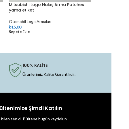
Mitsubishi Logo Nakış Arma Patches
T.C Kültür ve T
yama etiket
nakış arma bro
Otomobil Logo Armaları
Kurumsal Armalar
₺
15,00
₺
20,00
–
₺
30,00
Sepete Ekle
Seçenekler
100% KALİTE
Ürünlerimiz Kalite Garantilidir.
ültenimize Şimdi Katılın
k bilen sen ol.
Bültene bugün kaydolun