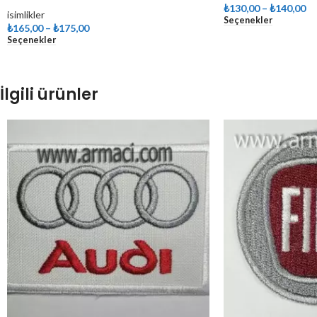
₺
130,00
–
₺
140,00
isimlikler
Seçenekler
₺
165,00
–
₺
175,00
Seçenekler
İlgili ürünler