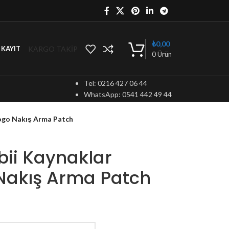
₺
0,00
KARGO TAKİP
/ KAYIT
0
Ürün
Tel: 0216 427 06 44
WhatsApp: 0541 442 49 44
 Logo Nakış Arma Patch
abii Kaynaklar
 Nakış Arma Patch