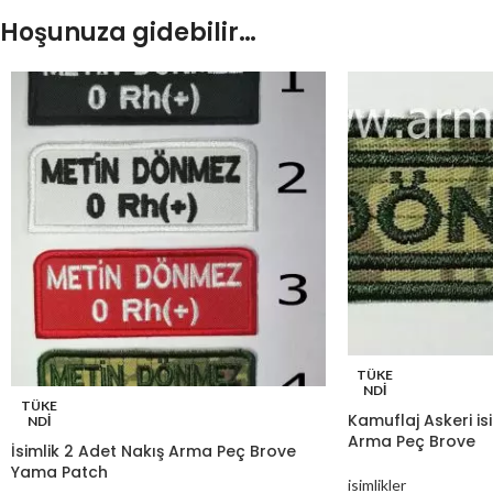
Hoşunuza gidebilir…
TÜKE
NDI
TÜKE
Kamuflaj Askeri is
NDI
Arma Peç Brove
İsimlik 2 Adet Nakış Arma Peç Brove
Yama Patch
isimlikler