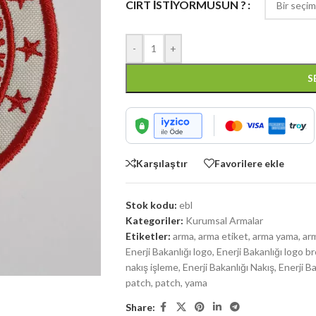
CIRT İSTİYORMUSUN ?
-
+
S
Karşılaştır
Favorilere ekle
Stok kodu:
ebl
Kategoriler:
Kurumsal Armalar
Etiketler:
arma
,
arma etiket
,
arma yama
,
ar
Enerji Bakanlığı logo
,
Enerji Bakanlığı logo b
nakış işleme
,
Enerji Bakanlığı Nakış
,
Enerji B
patch
,
patch
,
yama
Share: