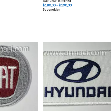
Bayraklar
,
isimlikler
₺
180,00
–
₺
190,00
Seçenekler