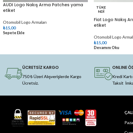
AUDI Logo Nakış Arma Patches yama
TÜKE
etiket
NDI
Fiat Logo Nakış 
Otomobil Logo Armaları
etiket
₺
15,00
Sepete Ekle
Otomobil Logo Armal
₺
15,00
Devamını Oku
ÜCRETSİZ KARGO
ONLINE Ö
750 ₺ Üzeri Alışverişlerde Kargo
Kredi Kartı
Ücretsiz.
Taksit İmk
ÇAL
Paza
Cuma