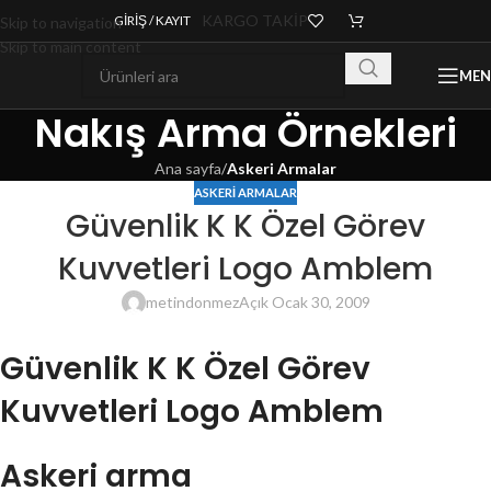
KARGO TAKİP
GIRIŞ / KAYIT
Skip to navigation
Skip to main content
ME
Nakış Arma Örnekleri
Ana sayfa
/
Askeri Armalar
ASKERI ARMALAR
Güvenlik K K Özel Görev
Kuvvetleri Logo Amblem
metindonmez
Açık Ocak 30, 2009
Güvenlik K K Özel Görev
Kuvvetleri Logo Amblem
Askeri arma