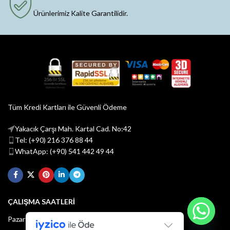
Ürünlerimiz Kalite Garantilidir.
Tüm Kredi Kartları ile Güvenli Ödeme
Yakacık Çarşı Mah. Kartal Cad. No:42
Tel: (+90) 216 376 88 44
WhatApp: (+90) 541 442 49 44
ÇALIŞMA SAATLERİ
Pazartesi - Cuma : 08:30 - 18:30