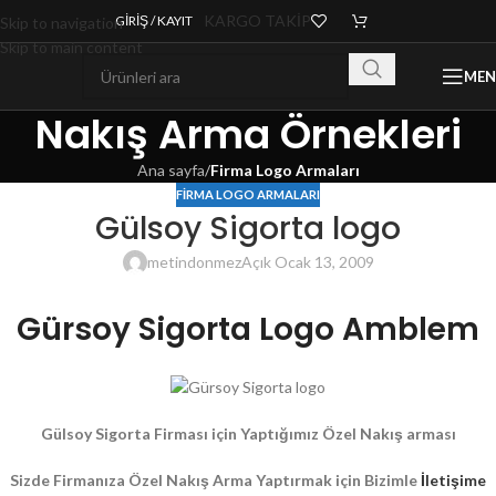
KARGO TAKİP
GIRIŞ / KAYIT
Skip to navigation
Skip to main content
ME
Nakış Arma Örnekleri
Ana sayfa
/
Firma Logo Armaları
FIRMA LOGO ARMALARI
Gülsoy Sigorta logo
metindonmez
Açık Ocak 13, 2009
Gürsoy Sigorta Logo Amblem
Gülsoy Sigorta Firması için Yaptığımız Özel Nakış arması
Sizde Firmanıza Özel Nakış Arma Yaptırmak için Bizimle
İletişime