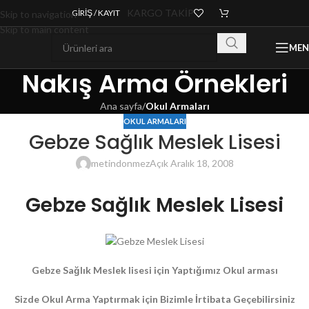
KARGO TAKİP
GIRIŞ / KAYIT
Skip to navigation
Skip to main content
ME
Nakış Arma Örnekleri
Ana sayfa
/
Okul Armaları
OKUL ARMALARI
Gebze Sağlık Meslek Lisesi
metindonmez
Açık Aralık 18, 2008
Gebze Sağlık Meslek Lisesi
Gebze Sağlık Meslek lisesi için Yaptığımız Okul arması
Sizde Okul Arma Yaptırmak için Bizimle İrtibata Geçebilirsiniz