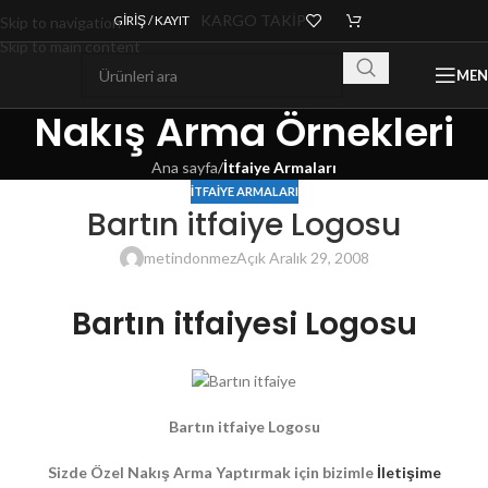
KARGO TAKİP
GIRIŞ / KAYIT
Skip to navigation
Skip to main content
ME
Nakış Arma Örnekleri
Ana sayfa
/
İtfaiye Armaları
İTFAIYE ARMALARI
Bartın itfaiye Logosu
metindonmez
Açık Aralık 29, 2008
Bartın itfaiyesi Logosu
Bartın itfaiye Logosu
Sizde Özel Nakış Arma Yaptırmak için bizimle
İletişime