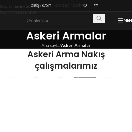
KARGO TAKİP
GIRIŞ / KAYIT
Skip to navigation
Skip to main content
ME
Askeri Armalar
Ana sayfa
/
Askeri Armalar
Askeri Arma Nakış
çalışmalarımız