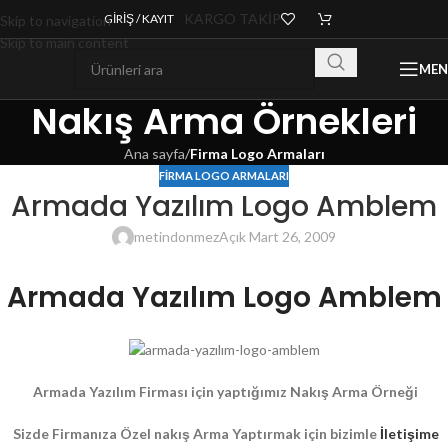
KARGO TAKİP
GIRIŞ / KAYIT
Skip to navigation
Skip to main content
ME
Nakış Arma Örnekleri
Ana sayfa
/
Firma Logo Armaları
FIRMA LOGO ARMALARI
Armada Yazılım Logo Amblem
metindonmez
Açık Mart 26, 2009
Armada Yazılım Logo Amblem
Armada Yazılım Firması için yaptığımız Nakış Arma Örneği
Sizde Firmanıza Özel nakış Arma Yaptırmak için bizimle
İletişime