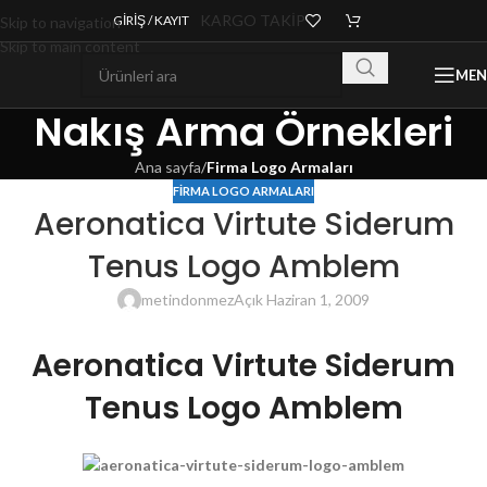
KARGO TAKİP
GIRIŞ / KAYIT
Skip to navigation
Skip to main content
ME
Nakış Arma Örnekleri
Ana sayfa
/
Firma Logo Armaları
FIRMA LOGO ARMALARI
Aeronatica Virtute Siderum
Tenus Logo Amblem
metindonmez
Açık Haziran 1, 2009
Aeronatica Virtute Siderum
Tenus Logo Amblem